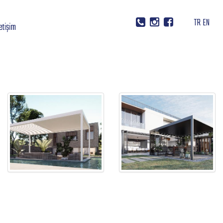
TR
EN
letişim