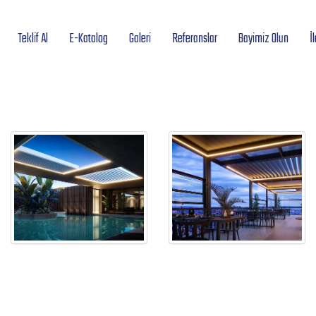
Teklif Al
E-Katalog
Galeri
Referanslar
Bayimiz Olun
İ